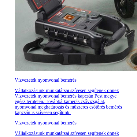
Vízvezeték nyomvonal bemérés
Vállalkozásunk munkatársai szívesen segítenek önnek
Vízvezeték nyomvonal bemérés kapcsán Pest megye
egész területén. Továbbá kamerás csővizsgálat,
nyomvonal meghatározás és műszeres csőtörés bemérés
kapcsán is szívesen segítünk.
Vízvezeték nyomvonal bemérés
Vállalkozásunk munkatársai szívesen segítenek önnek