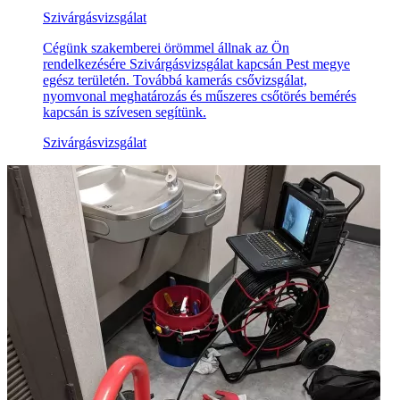
Szivárgásvizsgálat
Cégünk szakemberei örömmel állnak az Ön
rendelkezésére Szivárgásvizsgálat kapcsán Pest megye
egész területén. Továbbá kamerás csővizsgálat,
nyomvonal meghatározás és műszeres csőtörés bemérés
kapcsán is szívesen segítünk.
Szivárgásvizsgálat