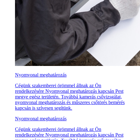
Nyomvonal meghatározás
Cégünk szakemberei örömmel állnak az Ön
rendelkezésére Nyomvonal meghatározás kapcsán Pest
megye egész területén. Továbbá kamerás csővizsgálat,
nyomvonal meghatározás és műszeres csőtörés bemérés
kapcsán is szívesen segítünk.
Nyomvonal meghatározás
Cégünk szakemberei örömmel állnak az Ön
rendelkezésére Nyomvonal meghatározás kapcsán Pest