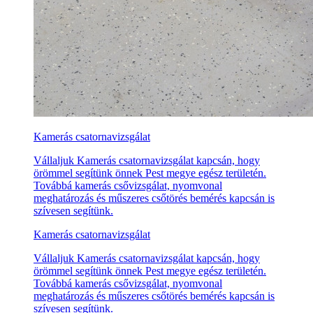
Kamerás csatornavizsgálat
Vállaljuk Kamerás csatornavizsgálat kapcsán, hogy
örömmel segítünk önnek Pest megye egész területén.
Továbbá kamerás csővizsgálat, nyomvonal
meghatározás és műszeres csőtörés bemérés kapcsán is
szívesen segítünk.
Kamerás csatornavizsgálat
Vállaljuk Kamerás csatornavizsgálat kapcsán, hogy
örömmel segítünk önnek Pest megye egész területén.
Továbbá kamerás csővizsgálat, nyomvonal
meghatározás és műszeres csőtörés bemérés kapcsán is
szívesen segítünk.