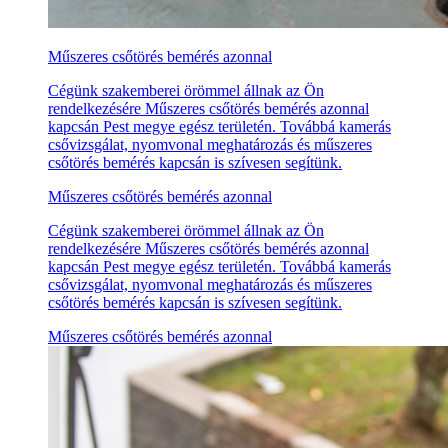
Műszeres csőtörés bemérés azonnal
Cégünk szakemberei örömmel állnak az Ön
rendelkezésére Műszeres csőtörés bemérés azonnal
kapcsán Pest megye egész területén. Továbbá kamerás
csővizsgálat, nyomvonal meghatározás és műszeres
csőtörés bemérés kapcsán is szívesen segítünk.
Műszeres csőtörés bemérés azonnal
Cégünk szakemberei örömmel állnak az Ön
rendelkezésére Műszeres csőtörés bemérés azonnal
kapcsán Pest megye egész területén. Továbbá kamerás
csővizsgálat, nyomvonal meghatározás és műszeres
csőtörés bemérés kapcsán is szívesen segítünk.
Műszeres csőtörés bemérés azonnal