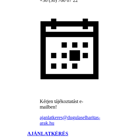
+36 (30) 760 07 22
Kérjen tájékoztatást e-
mailben!
ajanlatkeres@dugulaselharitas-
arak.hu
AJÁNLATKÉRÉS