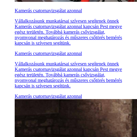
Kamerás csatornavizsgálat azonnal
Vállalkozásunk munkatársai szívesen segítenek önnek
Kamerás csatornavizsgálat azonnal kapcsán Pest megye
egész területén. Továbbá kamerás csővizsgálat,
nyomvonal meghatározás és műszeres csőtörés bemérés
kapcsán is szívesen segítünk.
Kamerás csatornavizsgálat azonnal
Vállalkozásunk munkatársai szívesen segítenek önnek
Kamerás csatornavizsgálat azonnal kapcsán Pest megye
egész területén. Továbbá kamerás csővizsgálat,
nyomvonal meghatározás és műszeres csőtörés bemérés
kapcsán is szívesen segítünk.
Kamerás csatornavizsgálat azonnal