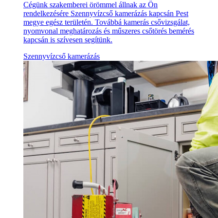
Cégünk szakemberei örömmel állnak az Ön
rendelkezésére Szennyvízcső kamerázás kapcsán Pest
megye egész területén. Továbbá kamerás csővizsgálat,
nyomvonal meghatározás és műszeres csőtörés bemérés
kapcsán is szívesen segítünk.
Szennyvízcső kamerázás