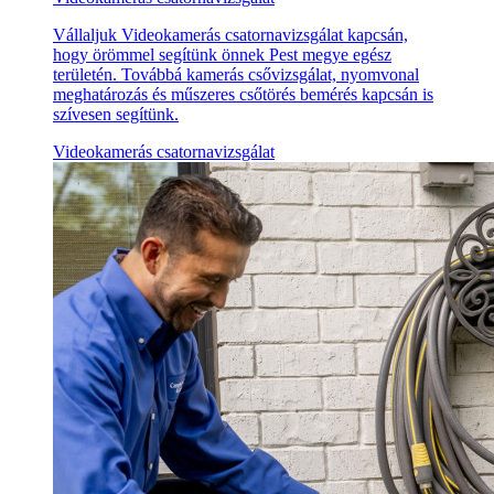
Vállaljuk Videokamerás csatornavizsgálat kapcsán,
hogy örömmel segítünk önnek Pest megye egész
területén. Továbbá kamerás csővizsgálat, nyomvonal
meghatározás és műszeres csőtörés bemérés kapcsán is
szívesen segítünk.
Videokamerás csatornavizsgálat