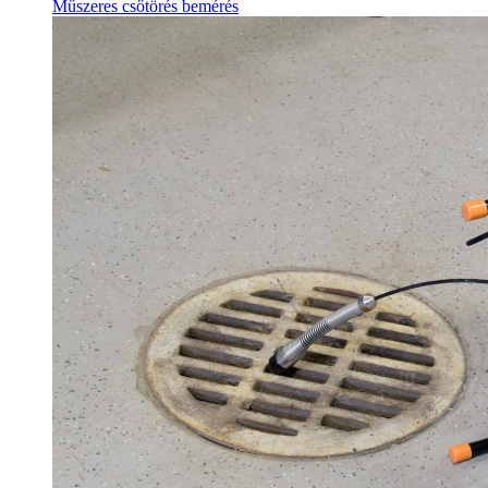
Műszeres csőtörés bemérés