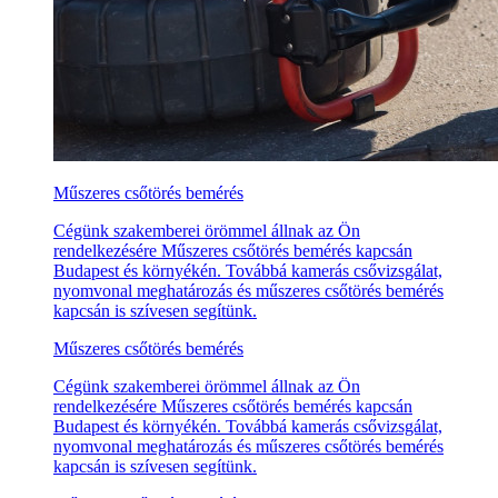
Műszeres csőtörés bemérés
Cégünk szakemberei örömmel állnak az Ön
rendelkezésére Műszeres csőtörés bemérés kapcsán
Budapest és környékén. Továbbá kamerás csővizsgálat,
nyomvonal meghatározás és műszeres csőtörés bemérés
kapcsán is szívesen segítünk.
Műszeres csőtörés bemérés
Cégünk szakemberei örömmel állnak az Ön
rendelkezésére Műszeres csőtörés bemérés kapcsán
Budapest és környékén. Továbbá kamerás csővizsgálat,
nyomvonal meghatározás és műszeres csőtörés bemérés
kapcsán is szívesen segítünk.