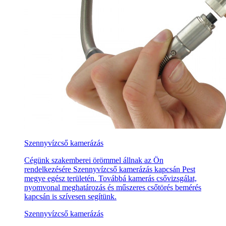
Szennyvízcső kamerázás
Cégünk szakemberei örömmel állnak az Ön
rendelkezésére Szennyvízcső kamerázás kapcsán Pest
megye egész területén. Továbbá kamerás csővizsgálat,
nyomvonal meghatározás és műszeres csőtörés bemérés
kapcsán is szívesen segítünk.
Szennyvízcső kamerázás