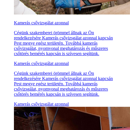
Kamerás csővizsgálat azonnal
Cégünk szakemberei örömmel állnak az Ön
rendelkezésére Kamerás csővizsgálat azonnal kapcsán
Pest megye egész területén. Továbbá kamerás
csővizsgálat, nyomvonal meghatározás és műszeres
csőtörés bemérés kapcsán is szívesen segítünk.
Kamerás csővizsgálat azonnal
Cégünk szakemberei örömmel állnak az Ön
rendelkezésére Kamerás csővizsgálat azonnal kapcsán
Pest megye egész területén. Továbbá kamerás
csővizsgálat, nyomvonal meghatározás és műszeres
csőtörés bemérés kapcsán is szívesen segítünk.
Kamerás csővizsgálat azonnal