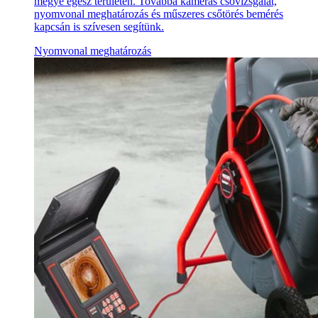
megye egész területén. Továbbá kamerás csővizsgálat,
nyomvonal meghatározás és műszeres csőtörés bemérés
kapcsán is szívesen segítünk.
Nyomvonal meghatározás