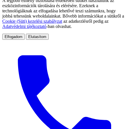
A legjobb élmény biztosítása érdekében sütiket használunk az
eszközinformációk tárolására és elérésére. Ezeknek a
technológiáknak az elfogadása lehetővé teszi számunkra, hogy
jobbá tehessünk weboldalainkat. Bővebb információkat a sütikről a
Cookie (Süti) kezelési szabályzat
az adatkezlésről pedig az
Adatvédelmi tájékoztató
-ban olvashat.
Elfogadom
Elutasítom