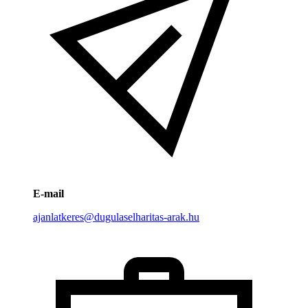
E-mail
ajanlatkeres@dugulaselharitas-arak.hu