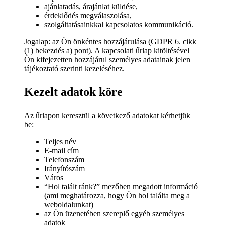
ajánlatadás, árajánlat küldése,
érdeklődés megválaszolása,
szolgáltatásainkkal kapcsolatos kommunikáció.
Jogalap: az Ön önkéntes hozzájárulása (GDPR 6. cikk
(1) bekezdés a) pont). A kapcsolati űrlap kitöltésével
Ön kifejezetten hozzájárul személyes adatainak jelen
tájékoztató szerinti kezeléséhez.
Kezelt adatok köre
Az űrlapon keresztül a következő adatokat kérhetjük
be:
Teljes név
E-mail cím
Telefonszám
Irányítószám
Város
“Hol talált ránk?” mezőben megadott információ
(ami meghatározza, hogy Ön hol találta meg a
weboldalunkat)
az Ön üzenetében szereplő egyéb személyes
adatok