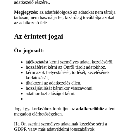
adatkezelő részére.,
Megjegyzés:
az adatfeldolgozó az adatokat nem tárolja
tartósan, nem használja fel, kizárólag továbbítja azokat
az adatkezelő felé.
Az érintett jogai
Ön jogosult:
tájékoztatást kérni személyes adatai kezeléséről,
hozzáférést kérni az Önről tárolt adatokhoz,
kérni azok helyesbítését, törlését, kezelésének
korlátozását,
tiltakozni az adatkezelés ellen,
hozzájárulását bármikor visszavonni,
adathordozhatóságot kérni.
Jogai gyakorlásához forduljon az
adatkezelőhöz
a fent
megadott elérhetőségeken.
Ha Ön szerint személyes adatainak kezelése sérti a
GDPR vagy más adatvédelmi jogszabályok