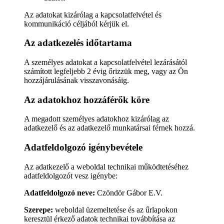
Az adatokat kizárólag a kapcsolatfelvétel és
kommunikáció céljából kérjük el.
Az adatkezelés időtartama
A személyes adatokat a kapcsolatfelvétel lezárásától
számított legfeljebb 2 évig őrizzük meg, vagy az Ön
hozzájárulásának visszavonásáig.
Az adatokhoz hozzáférők köre
A megadott személyes adatokhoz kizárólag az
adatkezelő és az adatkezelő munkatársai férnek hozzá.
Adatfeldolgozó igénybevétele
Az adatkezelő a weboldal technikai működtetéséhez
adatfeldolgozót vesz igénybe:
Adatfeldolgozó neve:
Czöndör Gábor E.V.
Szerepe:
weboldal üzemeltetése és az űrlapokon
keresztül érkező adatok technikai továbbítása az